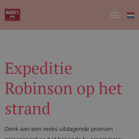
Expeditie
Robinson op het
strand
Denk aan een reeks uitdagende proeven