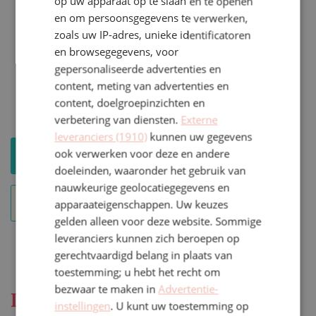
op uw apparaat op te slaan en te openen
en om persoonsgegevens te verwerken,
Onbezorgd borrelen:
Met onze
zoals uw IP-adres, unieke identificatoren
drankarrangementen (afkoop) weet je
en browsegegevens, voor
vooraf precies waar je aan toe bent. Geen
gepersonaliseerde advertenties en
content, meting van advertenties en
verrassing achteraf, wel een ijskoud drankje
content, doelgroepinzichten en
in de hand.
verbetering van diensten.
Externe
leveranciers (1910)
kunnen uw gegevens
ook verwerken voor deze en andere
Download de Brochure
of
doeleinden, waaronder het gebruik van
nauwkeurige geolocatiegegevens en
Vul de Feestplanner in
apparaateigenschappen. Uw keuzes
gelden alleen voor deze website. Sommige
leveranciers kunnen zich beroepen op
gerechtvaardigd belang in plaats van
toestemming; u hebt het recht om
bezwaar te maken in
Advertentie-
Is jouw datum nog beschikbaar?
instellingen
. U kunt uw toestemming op