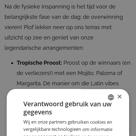
Na de fysieke inspanning is het tijd voor de
belangrijkste fase van de dag: de overwinning
vieren! Plof lekker neer op ons terras met
uitzicht op zee en geniet van onze
legendarische arrangementen:
Tropische Proost:
Proost op de winnaars (en
de verliezers!) met een Mojito, Paloma of
Margarita. Dé manier om die Latin vibes
direct aan te zetten.
×
Verantwoord gebruik van uw
Latin American BBQ:
Een uitgebreid buffet
gegevens
DUTCH
met frisse salades, runderburgers en
Wij en onze partners gebruiken cookies en
ENGLISH
vergelijkbare technologieën om informatie
gemarineerde kip vers gegrild op onze BBQ.