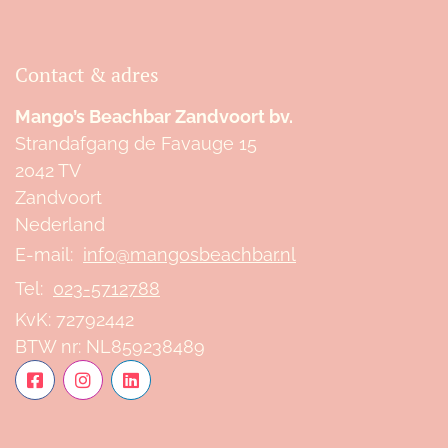
Contact & adres
Mango’s Beachbar Zandvoort bv.
Strandafgang de Favauge 15
2042 TV
Zandvoort
Nederland
E-mail:
info@mangosbeachbar.nl
Tel:
023-5712788
KvK:
72792442
BTW nr:
NL859238489