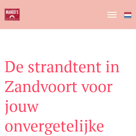
De strandtent in
Zandvoort voor
jouw
onvergetelijke