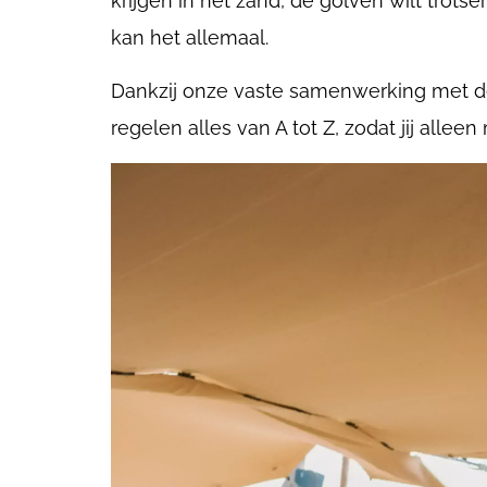
krijgen in het zand, de golven wilt trotse
kan het allemaal.
Dankzij onze vaste samenwerking met d
regelen alles van A tot Z, zodat jij allee