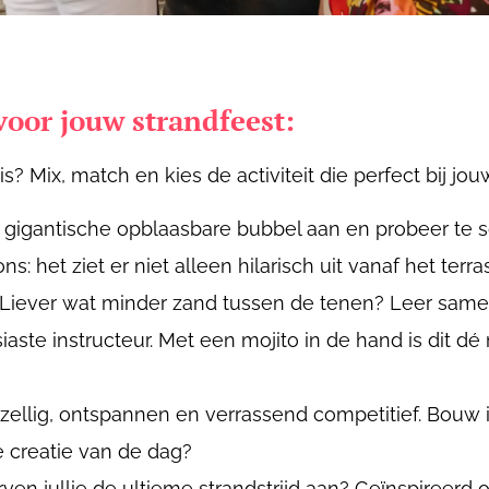
voor jouw strandfeest:
? Mix, match en kies de activiteit die perfect bij jo
gigantische opblaasbare bubbel aan en probeer te sco
s: het ziet er niet alleen hilarisch uit vanaf het terra
Liever wat minder zand tussen de tenen? Leer samen
ste instructeur. Met een mojito in de hand is dit dé 
ellig, ontspannen en verrassend competitief. Bouw 
 creatie van de dag?
ven jullie de ultieme strandstrijd aan? Geïnspireerd