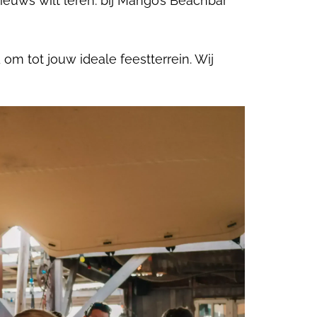
 nieuws wilt leren: bij Mango’s Beachbar
om tot jouw ideale feestterrein. Wij