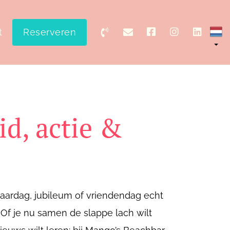
t
Reserveren
id, actie &
erjaardag, jubileum of vriendendag echt
 Of je nu samen de slappe lach wilt