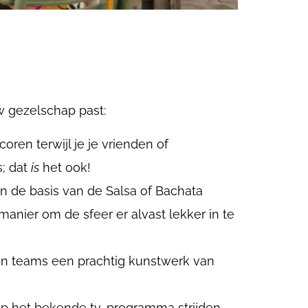
uw gezelschap past:
ren terwijl je je vrienden of
s; dat
is
het ook!
 de basis van de Salsa of Bachata
manier om de sfeer er alvast lekker in te
in teams een prachtig kunstwerk van
 op het bekende tv-programma strijden