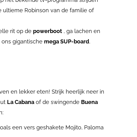
e ultieme Robinson van de familie of
lle rit op de
powerboot
, ga lachen en
p ons gigantische
m
ega SUP-board
.
ven en lekker eten! Strijk heerlijk neer in
hut
La Cabana
of de swingende
Buena
n:
, zoals een vers geshakete Mojito, Paloma