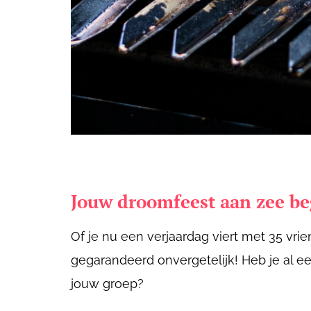
Jouw droomfeest aan zee be
Of je nu een verjaardag viert met 35 vri
gegarandeerd onvergetelijk! Heb je al e
jouw groep?