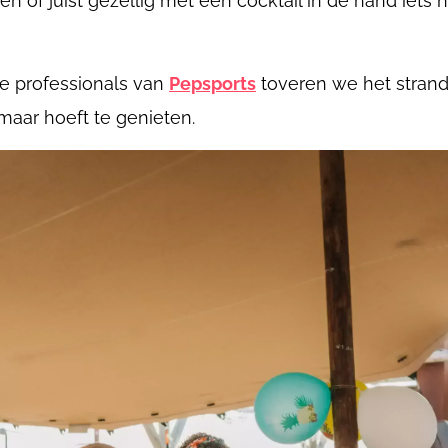
ren of juist gezellig met een cocktail in de hand iets
e professionals van
Pepsports
toveren we het strand 
n maar hoeft te genieten.