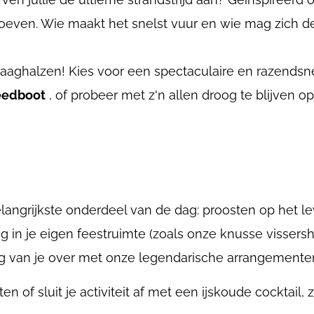
proeven. Wie maakt het snelst vuur en wie mag zich d
aghalzen! Kies voor een spectaculaire en razendsne
eedboot
, of probeer met z'n allen droog te blijven o
rbelangrijkste onderdeel van de dag: proosten op het le
ug in je eigen feestruimte (zoals onze knusse vissers
dig van je over met onze legendarische arrangemente
n of sluit je activiteit af met een ijskoude cocktail