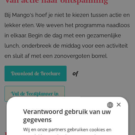
Bij Mango's hoef je niet te kiezen tussen actie en
lekker eten. We weven het programma naadloos
in elkaar. Begin de dag met een gezamenlijke
lunch, onderbreek de middag voor een activiteit
en sluit af met een zonovergoten borrel.
Download de Brochure
of
Vul de Feestplanner in
×
Verantwoord gebruik van uw
gegevens
DUTCH
Wij en onze partners gebruiken cookies en
ENGLISH