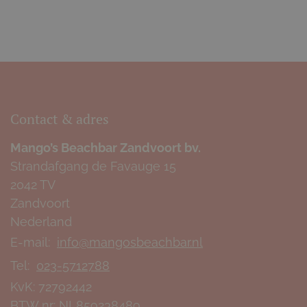
Contact & adres
Mango’s Beachbar Zandvoort bv.
Strandafgang de Favauge 15
2042 TV
Zandvoort
Nederland
E-mail:
info@mangosbeachbar.nl
Tel:
023-5712788
KvK:
72792442
BTW nr:
NL859238489