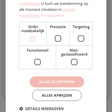
instellingen
. U kunt uw toestemming op
+31
Netherlands
elk moment intrekken in
Cookie-
+31
instellingen
.
Privacybeleid
Type feest
Strikt
Prestatie
Targeting
noodzakelijk
Aantal gasten
Functioneel
Niet-
geclassificeerd
Voorkeursdatum evenement
ALLES ACCEPTEREN
Verzenden
ALLES AFWIJZEN
DETAILS WEERGEVEN