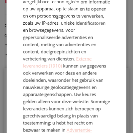
Is jouw datum nog beschikbaar?
vergelijkbare technologieën om informatie
op uw apparaat op te slaan en te openen
Heb je al een datum in gedachten, of een
en om persoonsgegevens te verwerken,
zoals uw IP-adres, unieke identificatoren
periode waarin je jouw evenement wilt
en browsegegevens, voor
organiseren? Laat ons je voorkeursdatum en e-
gepersonaliseerde advertenties en
content, meting van advertenties en
mailadres weten, dan sturen we je zo snel
content, doelgroepinzichten en
mogelijk een overzicht van de beschikbare data.
verbetering van diensten.
Externe
leveranciers (1910)
kunnen uw gegevens
ook verwerken voor deze en andere
Naam
*
doeleinden, waaronder het gebruik van
nauwkeurige geolocatiegegevens en
apparaateigenschappen. Uw keuzes
gelden alleen voor deze website. Sommige
E-mail
*
leveranciers kunnen zich beroepen op
gerechtvaardigd belang in plaats van
toestemming; u hebt het recht om
Telefoonnummer
*
bezwaar te maken in
Advertentie-