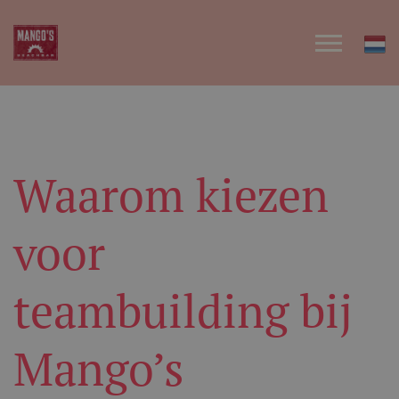
Waarom kiezen
voor
teambuilding bij
Mango’s