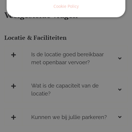
Cookie Policy
Veelgestelde vragen
Locatie & Faciliteiten
Is de locatie goed bereikbaar
met openbaar vervoer?
Wat is de capaciteit van de
locatie?
Kunnen we bij jullie parkeren?