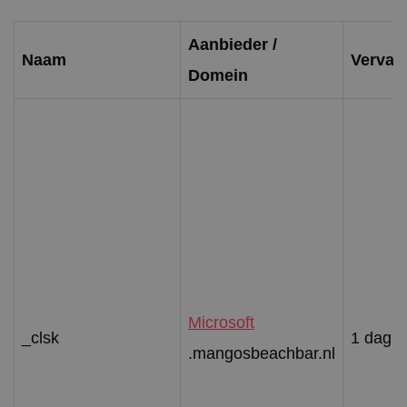
Aanbieder /
Naam
Verval
Domein
Microsoft
_clsk
1 dag
.mangosbeachbar.nl