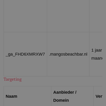
1 jaar 1
_ga_FHD6XMRXW7
.mangosbeachbar.nl
maand
Targeting
Aanbieder /
Naam
Verv
Domein