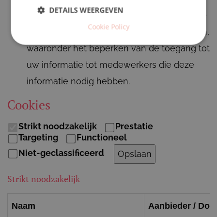
DETAILS WEERGEVEN
informatie met redelijke fysieke, technische
Cookie Policy
en administratieve beveiligingsmaatregelen,
waaronder het beperken van de toegang tot
uw informatie tot medewerkers die deze
informatie nodig hebben.
Cookies
Strikt noodzakelijk
Prestatie
Targeting
Functioneel
Niet-geclassificeerd
Opslaan
Strikt noodzakelijk
Naam
Aanbieder / Dom