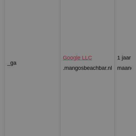
Google LLC
1 jaar 1
_ga
.mangosbeachbar.nl
maand