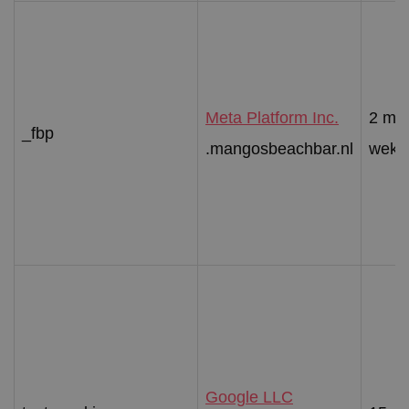
Meta Platform Inc.
2 ma
_fbp
.mangosbeachbar.nl
weke
Google LLC