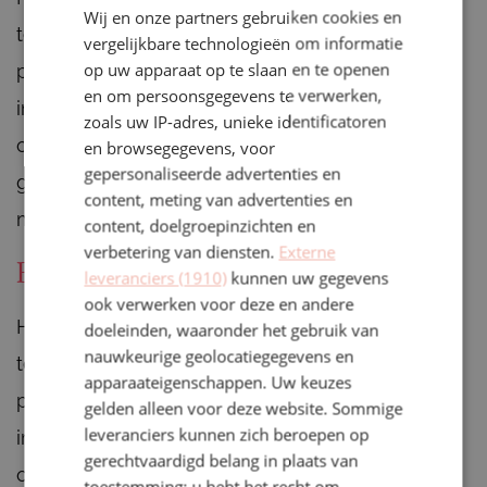
Wij en onze partners gebruiken cookies en
ENGLISH
technologisch systeem volledig veilig is, wij
vergelijkbare technologieën om informatie
op uw apparaat op te slaan en te openen
passende beveiligingsmaatregelen moeten
en om persoonsgegevens te verwerken,
implementeren om de risico’s van
zoals uw IP-adres, unieke identificatoren
ongeautoriseerde toegang tot of ongepast
en browsegegevens, voor
gepersonaliseerde advertenties en
gebruik van uw persoonlijke informatie te
content, meting van advertenties en
minimaliseren.
content, doelgroepinzichten en
verbetering van diensten.
Externe
Beveiliging
leveranciers (1910)
kunnen uw gegevens
ook verwerken voor deze en andere
Houd er rekening mee dat, hoewel geen enkel
doeleinden, waaronder het gebruik van
nauwkeurige geolocatiegegevens en
technologisch systeem volledig veilig is, wij
apparaateigenschappen. Uw keuzes
passende beveiligingsmaatregelen moeten
gelden alleen voor deze website. Sommige
leveranciers kunnen zich beroepen op
implementeren om de risico’s van
gerechtvaardigd belang in plaats van
ongeautoriseerde toegang tot of ongepast
toestemming; u hebt het recht om