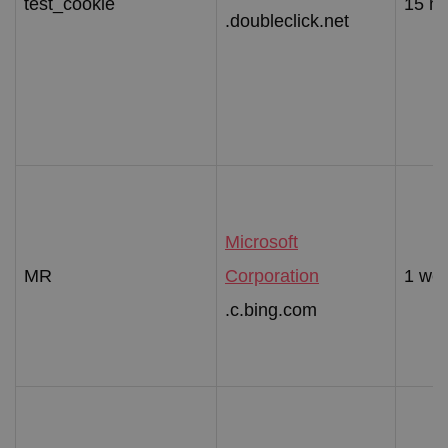
test_cookie
15 m
.doubleclick.net
Microsoft
MR
Corporation
1 we
.c.bing.com