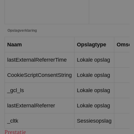
Opslagverklaring
Naam
Opslagtype
Omschr
lastExternalReferrerTime
Lokale opslag
CookieScriptConsentString
Lokale opslag
_gcl_ls
Lokale opslag
lastExternalReferrer
Lokale opslag
_cltk
Sessiesopslag
Prestatie