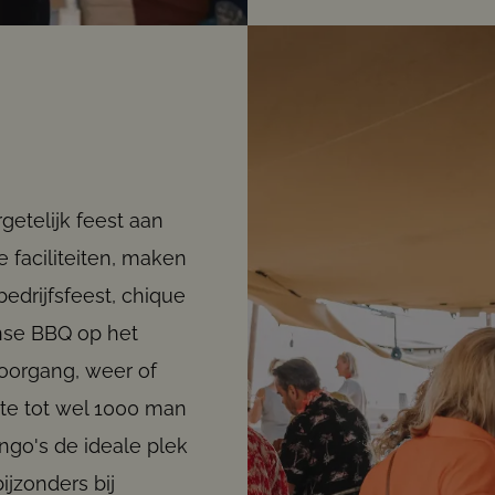
getelijk feest aan
e faciliteiten, maken
edrijfsfeest, chique
jnse BBQ op het
 doorgang, weer of
mte tot wel 1000 man
ango's de ideale plek
ijzonders bij