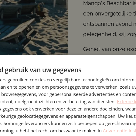
Mango's Beachbar is
een onvergetelijke t
ontspannen avond met
gelegenheid, wij zo
Geniet van onze exo
tropische sfeer, terw
d gebruik van uw gegevens
legt. Daarnaast bied
ners gebruiken cookies en vergelijkbare technologieën om inform
Cubaanse herenhuize
laan en te openen en om persoonsgegevens te verwerken, zoals uw
bijeenkomsten als 
n browsegegevens, voor gepersonaliseerde advertenties en conten
ontent, doelgroepinzichten en verbetering van diensten.
Externe l
Voor een gezellige 
gegevens ook verwerken voor deze en andere doeleinden, waar
Beachbar staat klaa
keurige geolocatiegegevens en apparaateigenschappen. Uw keuze
e. Sommige leveranciers kunnen zich beroepen op gerechtvaardig
emming; u hebt het recht om bezwaar te maken in
Advertentie-ins
Neem contact met ons