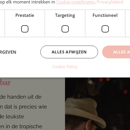
op elk moment intrekken in
Cookie-instellingen
.
Privacybeleid
Prestatie
Targeting
Functioneel
ERGEVEN
ALLES AFWIJZEN
ALLES 
Cookie Policy
bar
 de handen uit de
dat is precies wie
de leukste
n in de tropische