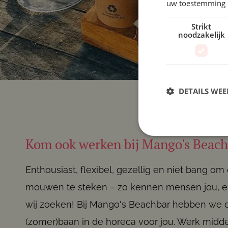
uw toestemming 
Strikt
noodzakelijk
DETAILS WE
Kom ook werken bij Mango's Beach
Enthousiast, flexibel, gezellig en niet bang om
mouwen te steken – zo kennen mensen jou, en 
wij zoeken! Bij Mango's Beachbar hebben we 
(zomer)baan in de horeca voor jou. Werk midde