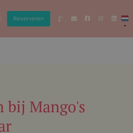
t
Reserveren
 bij Mango's
ar