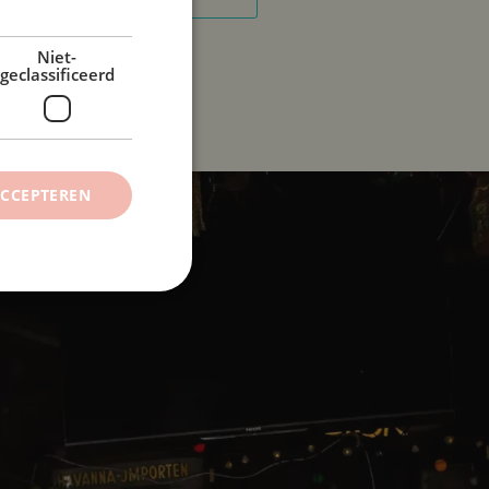
Niet-
geclassificeerd
ACCEPTEREN