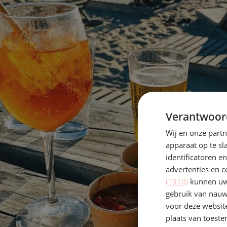
Verantwoor
Wij en onze part
apparaat op te s
identificatoren e
advertenties en c
(1910)
kunnen uw 
gebruik van nauw
voor deze websit
plaats van toest