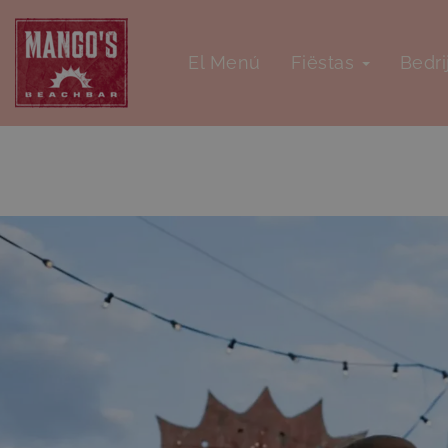
El Menú
Fiëstas
Bedri