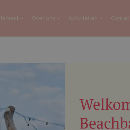
jfsfeest
Over ons
Activiteiten
Contac
Welkom
Beachb