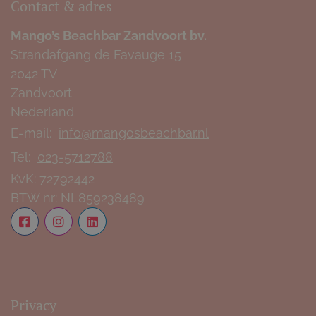
Contact & adres
Mango’s Beachbar Zandvoort bv.
Strandafgang de Favauge 15
2042 TV
Zandvoort
Nederland
E-mail:
info@mangosbeachbar.nl
Tel:
023-5712788
KvK:
72792442
BTW nr:
NL859238489
Privacy