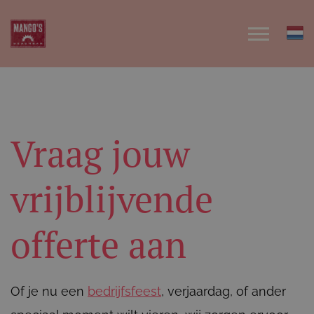
Vraag jouw
vrijblijvende
offerte aan
Of je nu een
bedrijfsfeest
, verjaardag, of ander