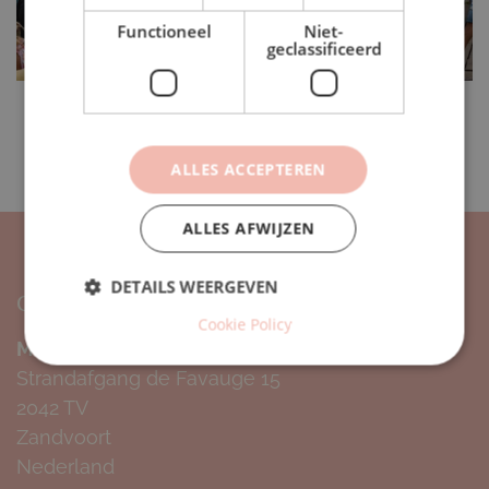
Functioneel
Niet-
geclassificeerd
ALLES ACCEPTEREN
ALLES AFWIJZEN
DETAILS WEERGEVEN
Contact & adres
Cookie Policy
Mango’s Beachbar Zandvoort bv.
Strandafgang de Favauge 15
2042 TV
Zandvoort
Nederland