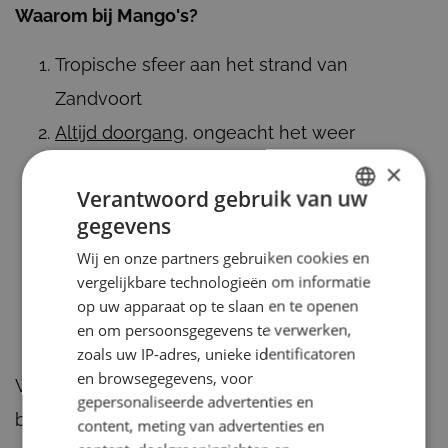
Waarom bij Mango's?
Tropische sfeer aan het strand van
Zandvoort
Altijd doorgang
, ongeacht het weer
Ieder evenement is maatwerk en daarmee
×
Verantwoord gebruik van uw
uniek
gegevens
DUTCH
Vooraf vastgesteld budget zonder
Wij en onze partners gebruiken cookies en
ENGLISH
verborgen kosten
vergelijkbare technologieën om informatie
Goede bereikbaarheid met het
op uw apparaat op te slaan en te openen
en om persoonsgegevens te verwerken,
Openbaar Vervoer
zoals uw IP-adres, unieke identificatoren
en browsegegevens, voor
Wacht niet langer en neem een kijkje in onze
gepersonaliseerde advertenties en
brochure! Keuze al gemaakt?
Vraag meteen een
content, meting van advertenties en