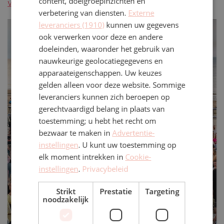
content, doelgroepinzichten en
vrijblijvende offerte aan!
verbetering van diensten.
Externe
leveranciers (1910)
kunnen uw gegevens
ook verwerken voor deze en andere
doeleinden, waaronder het gebruik van
nauwkeurige geolocatiegegevens en
apparaateigenschappen. Uw keuzes
gelden alleen voor deze website. Sommige
leveranciers kunnen zich beroepen op
gerechtvaardigd belang in plaats van
toestemming; u hebt het recht om
bezwaar te maken in
Advertentie-
instellingen
. U kunt uw toestemming op
elk moment intrekken in
Cookie-
instellingen
.
Privacybeleid
Strikt
Prestatie
Targeting
noodzakelijk