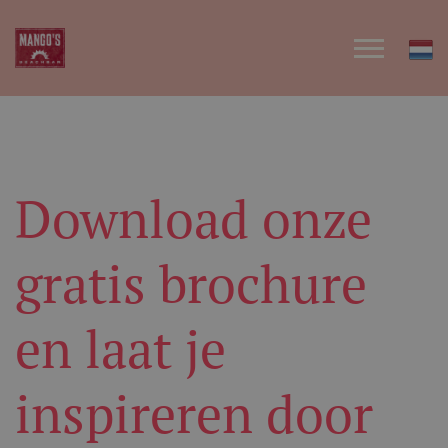
Download onze
gratis brochure
en laat je
inspireren door